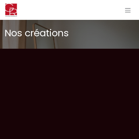
Se rendre au contenu
Nos créations