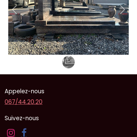
Précédent
Suivan
Appelez-nous
067/44.20.20
Suive​z-nous